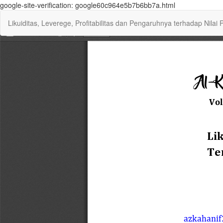
google-site-verification: google60c964e5b7b6bb7a.html
Return
Likuiditas, Leverege, Profitabilitas dan Pengaruhnya terhadap Nila
to
Article
Details