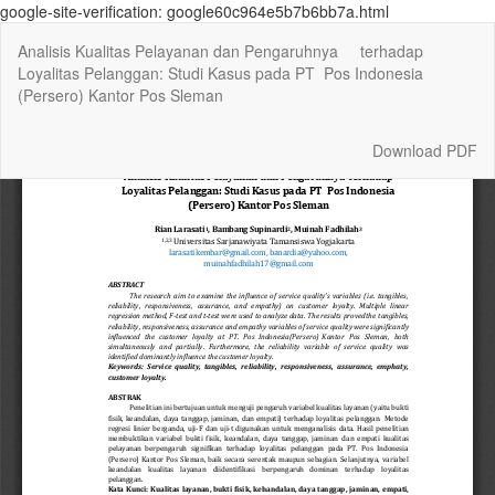
google-site-verification: google60c964e5b7b6bb7a.html
Return
Analisis Kualitas Pelayanan dan Pengaruhnya terhadap
to
Loyalitas Pelanggan: Studi Kasus pada PT Pos Indonesia
Article
(Persero) Kantor Pos Sleman
Details
Download
Download PDF