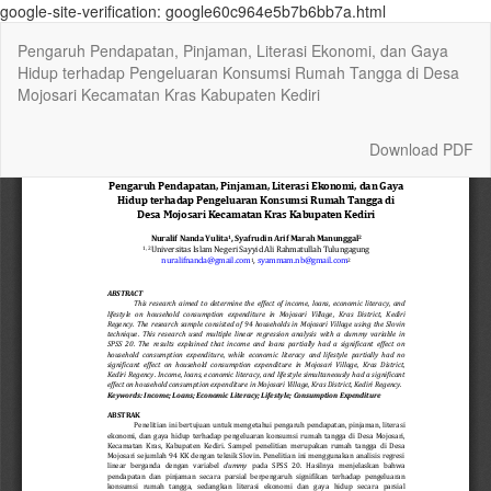
google-site-verification: google60c964e5b7b6bb7a.html
Return
Pengaruh Pendapatan, Pinjaman, Literasi Ekonomi, dan Gaya
to
Hidup terhadap Pengeluaran Konsumsi Rumah Tangga di Desa
Article
Mojosari Kecamatan Kras Kabupaten Kediri
Details
Download
Download PDF