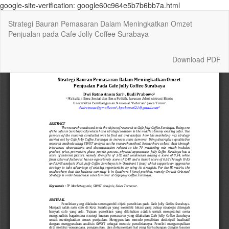
google-site-verification: google60c964e5b7b6bb7a.html
Return
Strategi Bauran Pemasaran Dalam Meningkatkan Omzet
to
Penjualan pada Cafe Jolly Coffee Surabaya
Article
Details
Download
Download PDF