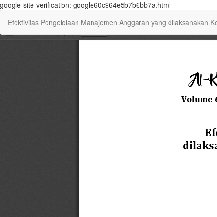
google-site-verification: google60c964e5b7b6bb7a.html
Return
Efektivitas Pengelolaan Manajemen Anggaran yang dilaksanakan Ko
to
Article
Details