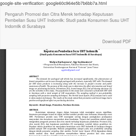
google-site-verification: google60c964e5b7b6bb7a.html
Return
Pengaruh Promosi dan Citra Merek terhadap Keputusan
to
Pembelian Susu UHT Indomilk: Studi pada Konsumen Susu UHT
Article
Indomilk di Surabaya
Details
Download
Download PDF