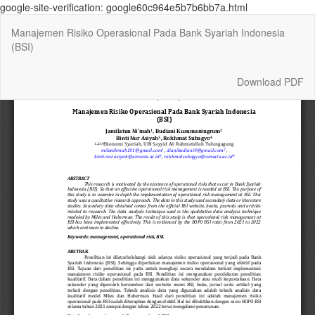
google-site-verification: google60c964e5b7b6bb7a.html
Return
Manajemen Risiko Operasional Pada Bank Syariah Indonesia
to
(BSI)
Article
Details
Download
Download PDF