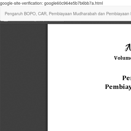
google-site-verification: google60c964e5b7b6bb7a.html
Return
Pengaruh BOPO, CAR, Pembiayaan Mudharabah dan Pembiayaan Mu
to
Article
Details