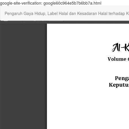
google-site-verification: google60c964e5b7b6bb7a.html
Return
Pengaruh Gaya Hidup, Label Halal dan Kesadaran Halal terhadap 
to
Article
Details