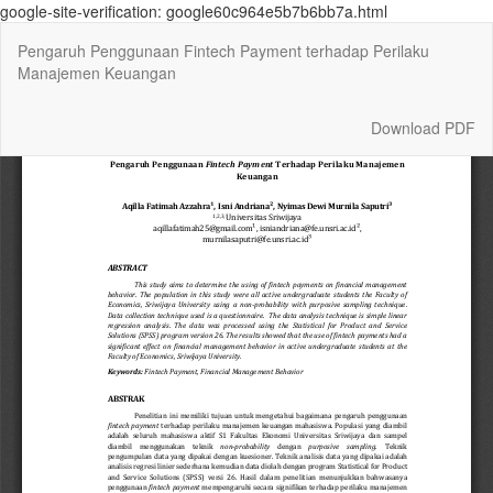
google-site-verification: google60c964e5b7b6bb7a.html
Return
Pengaruh Penggunaan Fintech Payment terhadap Perilaku
to
Manajemen Keuangan
Article
Details
Download
Download PDF