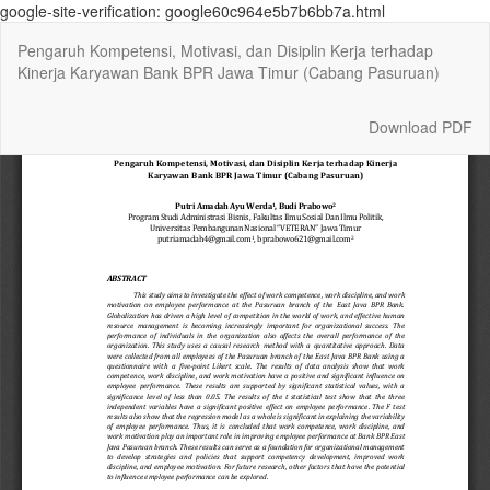
google-site-verification: google60c964e5b7b6bb7a.html
Return
Pengaruh Kompetensi, Motivasi, dan Disiplin Kerja terhadap
to
Kinerja Karyawan Bank BPR Jawa Timur (Cabang Pasuruan)
Article
Details
Download
Download PDF