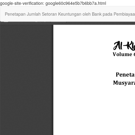
google-site-verification: google60c964e5b7b6bb7a.html
Return
Penetapan Jumlah Setoran Keuntungan oleh Bank pada Pembiayaa
to
Article
Details