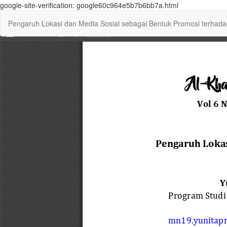
google-site-verification: google60c964e5b7b6bb7a.html
Return
Pengaruh Lokasi dan Media Sosial sebagai Bentuk Promosi terhad
to
Article
Details