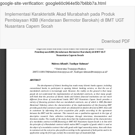
google-site-verification: google60c964e5b7b6bb7a.html
Return
Implementasi Karakteristik Akad Murabahah pada Produk
to
Pembiayaan KBB (Kendaraan Bermotor Barokah) di BMT UGT
Article
Nusantara Capem Socah
Details
Download
Download PDF