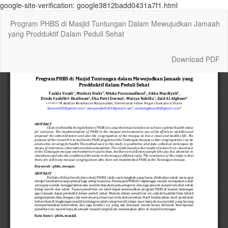
google-site-verification: google3812badd0431a7f1.html
Return
Program PHBS di Masjid Tuntungan Dalam Mewujudkan Jamaah
to
yang Prodduktif Dalam Peduli Sehat
Article
Details
Download
Download PDF