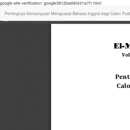
google-site-verification: google3812badd0431a7f1.html
Return
Pentingnya Kemampuan Menguasai Bahasa Inggris bagi Calon Pusta
to
Article
Details