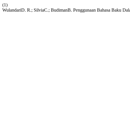
(1)
WulandariD. R.; SilviaC.; BudimanB. Penggunaan Bahasa Baku Dal