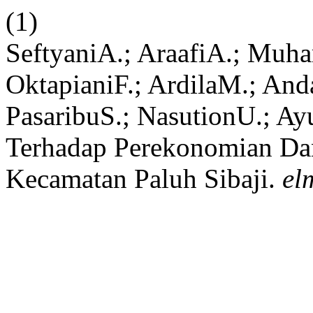
(1)
SeftyaniA.; AraafiA.; Muha
OktapianiF.; ArdilaM.; And
PasaribuS.; NasutionU.; 
Terhadap Perekonomian Dan
Kecamatan Paluh Sibaji.
el