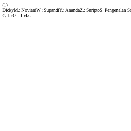
(1)
DickyM.; NovianiW.; SupandiY.; AnandaZ.; SuriptoS. Pengenala
4
, 1537 - 1542.