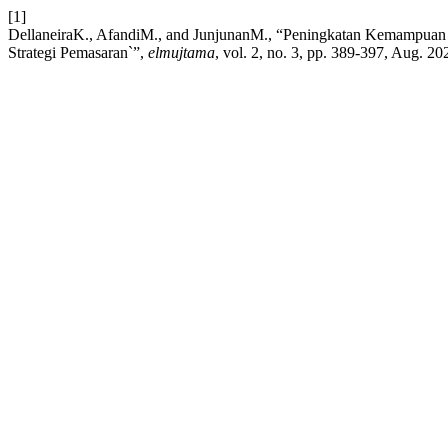
[1]
DellaneiraK., AfandiM., and JunjunanM., “Peningkatan Kemampu
Strategi Pemasaran`”,
elmujtama
, vol. 2, no. 3, pp. 389-397, Aug. 20