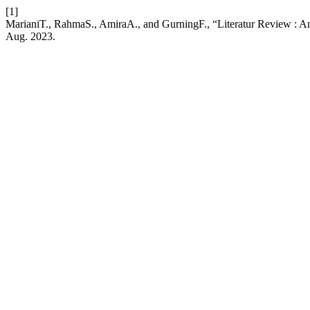
[1]
MarianiT., RahmaS., AmiraA., and GurningF., “Literatur Review : 
Aug. 2023.