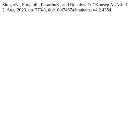
SiregarN., SuryaniI., PasaribuS., and BunaiyyaD. “Konsep Al-Ashr
2, Aug. 2023, pp. 773-8, doi:10.47467/elmujtama.v4i2.4354.