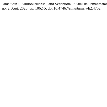
JamaludinJ., AlhubbufillahM., and SetiabudiR. “Analisis Pemanfaa
no. 2, Aug. 2023, pp. 1062-5, doi:10.47467/elmujtama.v4i2.4752.