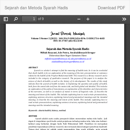
Return
Download
Sejarah dan Metoda Syarah Hadis
Download PDF
to
Article
Details