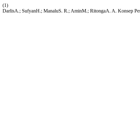
(1)
DarlisA.; SufyanH.; ManaluS. R.; AminM.; RitongaA. A. Konsep Pe