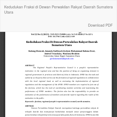
Return
Kedudukan Fraksi di Dewan Perwakilan Rakyat Daerah Sumatera
to
Utara
Article
Details
Download
Download PDF