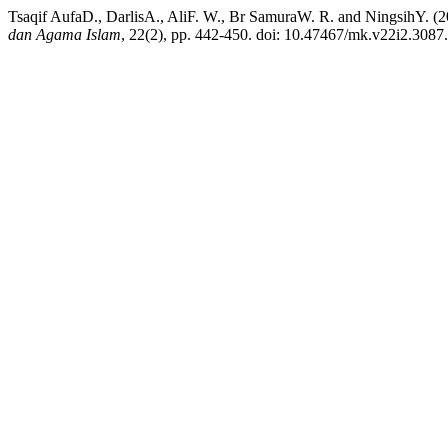
Tsaqif AufaD., DarlisA., AliF. W., Br SamuraW. R. and NingsihY.
dan Agama Islam
, 22(2), pp. 442-450. doi: 10.47467/mk.v22i2.3087.