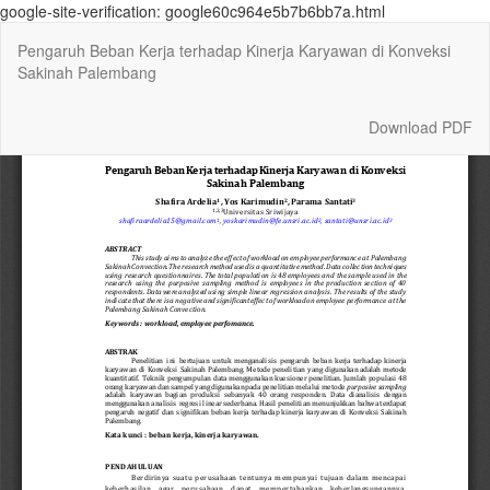
google-site-verification: google60c964e5b7b6bb7a.html
Return
Pengaruh Beban Kerja terhadap Kinerja Karyawan di Konveksi
to
Sakinah Palembang
Article
Details
Download
Download PDF