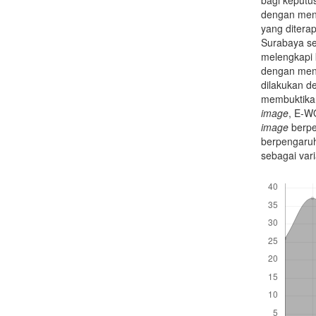
dengan me
yang diterap
Surabaya se
melengkapi 
dengan meng
dilakukan d
membuktika
image
, E-W
image
berpe
berpengaruh
sebagai vari
Downloads