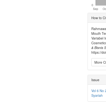
Articl
How to Ci
Detai
Rahmawat
Mouth Te
Variabel 
Cosmetic
& Bisnis 
https://d
More Ci
Issue
Vol 6 No 
Syariah