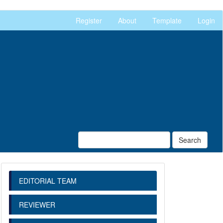
Register
About
Template
Login
Search
EDITORIAL TEAM
REVIEWER