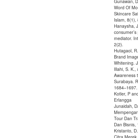
Gunawan, D.,
Word Of Mo
Skincare Sa
Islam, 8(1)
Hanaysha, J.
consumer’s p
mediator. In
2(2).
Hutagaol, R.
Brand Image
Whitening. 
Illahi, S. K
Awareness t
Surabaya. Re
1684–1697.
Kotler, P an
Erlangga
Junaidah, Da
Mempengaru
Tour Dan Tr
Dan Bisnis,
Kristanto, D
Citra Merek