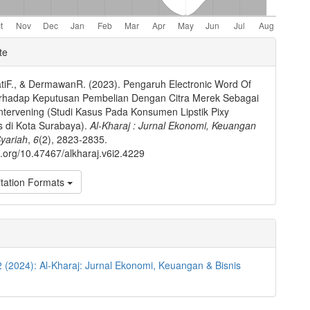
e
te
ls
iF., & DermawanR. (2023). Pengaruh Electronic Word Of
rhadap Keputusan Pembelian Dengan Citra Merek Sebagai
Intervening (Studi Kasus Pada Konsumen Lipstik Pixy
s di Kota Surabaya).
Al-Kharaj : Jurnal Ekonomi, Keuangan
Syariah
,
6
(2), 2823-2835.
oi.org/10.47467/alkharaj.v6i2.4229
tation Formats
2 (2024): Al-Kharaj: Jurnal Ekonomi, Keuangan & Bisnis