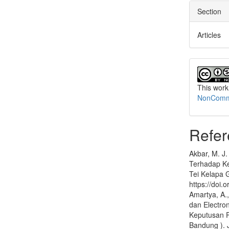
Section
Articles
This work
NonCommer
Refer
Akbar, M. J.
Terhadap K
Tei Kelapa G
https://doi.
Amartya, A.,
dan Electro
Keputusan P
Bandung ). J