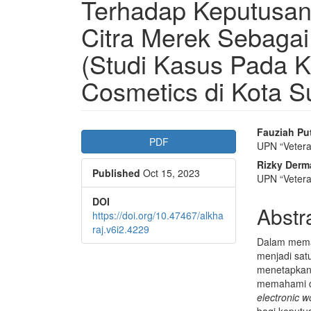
Terhadap Keputusa
Citra Merek Sebagai 
(Studi Kasus Pada K
Cosmetics di Kota S
Article
Main
Fauziah Pu
PDF
UPN “Veter
Sidebar
Articl
Rizky Der
Published
Oct 15, 2023
Conte
UPN “Veter
DOI
Abstr
https://doi.org/10.47467/alkha
raj.v6i2.4229
Dalam mema
menjadi satu
menetapkan 
memahami
electronic 
bagi keputu