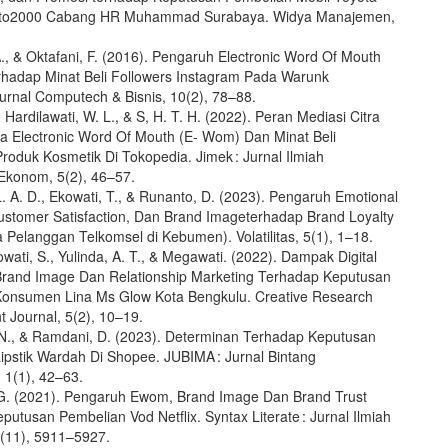
Auto2000 Cabang HR Muhammad Surabaya. Widya Manajemen,
.
., & Oktafani, F. (2016). Pengaruh Electronic Word Of Mouth
adap Minat Beli Followers Instagram Pada Warunk
urnal Computech & Bisnis, 10(2), 78–88.
, Hardilawati, W. L., & S, H. T. H. (2022). Peran Mediasi Citra
a Electronic Word Of Mouth (E- Wom) Dan Minat Beli
oduk Kosmetik Di Tokopedia. Jimek : Jurnal Ilmiah
Ekonom, 5(2), 46–57.
. A. D., Ekowati, T., & Runanto, D. (2023). Pengaruh Emotional
ustomer Satisfaction, Dan Brand Imageterhadap Brand Loyalty
 Pelanggan Telkomsel di Kebumen). Volatilitas, 5(1), 1–18.
wati, S., Yulinda, A. T., & Megawati. (2022). Dampak Digital
Brand Image Dan Relationship Marketing Terhadap Keputusan
onsumen Lina Ms Glow Kota Bengkulu. Creative Research
Journal, 5(2), 10–19.
 N., & Ramdani, D. (2023). Determinan Terhadap Keputusan
ipstik Wardah Di Shopee. JUBIMA : Jurnal Bintang
1(1), 42–63.
 G. (2021). Pengaruh Ewom, Brand Image Dan Brand Trust
utusan Pembelian Vod Netflix. Syntax Literate : Jurnal Ilmiah
6(11), 5911–5927.