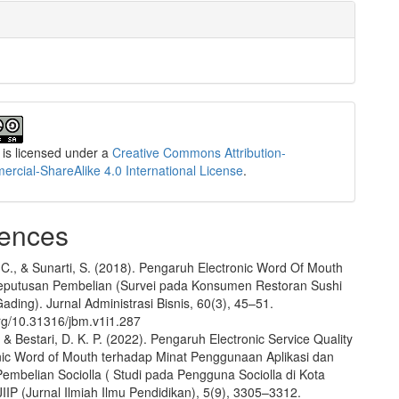
 is licensed under a
Creative Commons Attribution-
cial-ShareAlike 4.0 International License
.
ences
 C., & Sunarti, S. (2018). Pengaruh Electronic Word Of Mouth
eputusan Pembelian (Survei pada Konsumen Restoran Sushi
ading). Jurnal Administrasi Bisnis, 60(3), 45–51.
org/10.31316/jbm.v1i1.287
 & Bestari, D. K. P. (2022). Pengaruh Electronic Service Quality
nic Word of Mouth terhadap Minat Penggunaan Aplikasi dan
embelian Sociolla ( Studi pada Pengguna Sociolla di Kota
IIP (Jurnal Ilmiah Ilmu Pendidikan), 5(9), 3305–3312.