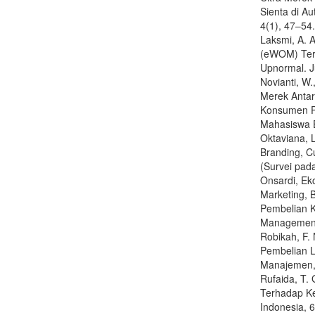
Sienta di 
4(1), 47–54
Laksmi, A. A
(eWOM) Terh
Upnormal. J
Novianti, W.
Merek Antar
Konsumen Pr
Mahasiswa 
Oktaviana, L
Branding, C
(Survei pada
Onsardi, Eko
Marketing, 
Pembelian K
Management 
Robikah, F.
Pembelian L
Manajemen, 
Rufaida, T.
Terhadap Kep
Indonesia, 