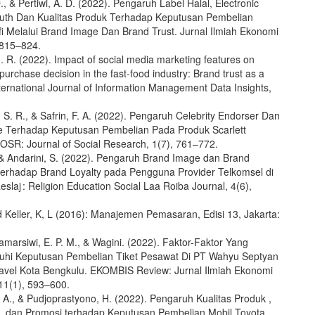
 & Pertiwi, A. D. (2022). Pengaruh Label Halal, Electronic
uth Dan Kualitas Produk Terhadap Keputusan Pembelian
fi Melalui Brand Image Dan Brand Trust. Jurnal Ilmiah Ekonomi
, 815–824.
 R. (2022). Impact of social media marketing features on
urchase decision in the fast-food industry: Brand trust as a
ternational Journal of Information Management Data Insights,
 S. R., & Safrin, F. A. (2022). Pengaruh Celebrity Endorser Dan
 Terhadap Keputusan Pembelian Pada Produk Scarlett
JOSR: Journal of Social Research, 1(7), 761–772.
., & Andarini, S. (2022). Pengaruh Brand Image dan Brand
erhadap Brand Loyalty pada Pengguna Provider Telkomsel di
slaj : Religion Education Social Laa Roiba Journal, 4(6),
d Keller, K, L (2016): Manajemen Pemasaran, Edisi 13, Jakarta:
marsiwi, E. P. M., & Wagini. (2022). Faktor-Faktor Yang
hi Keputusan Pembelian Tiket Pesawat Di PT Wahyu Septyan
avel Kota Bengkulu. EKOMBIS Review: Jurnal Ilmiah Ekonomi
 11(1), 593–600.
. A., & Pudjoprastyono, H. (2022). Pengaruh Kualitas Produk ,
 , dan Promosi terhadap Keputusan Pembelian Mobil Toyota