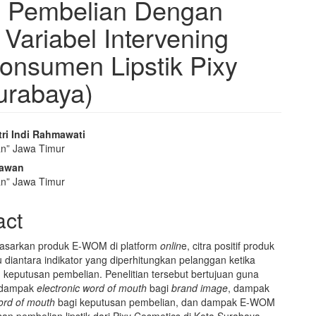
n Pembelian Dengan
Variabel Intervening
onsumen Lipstik Pixy
urabaya)
tri Indi Rahmawati
an” Jawa Timur
e
mawan
nt
an” Jawa Timur
act
sarkan produk E-WOM di platform
onlin
e, citra positif produk
 diantara indikator yang diperhitungkan pelanggan ketika
keputusan pembelian. Penelitian tersebut bertujuan guna
 dampak
electronic word of mouth
bagi
brand image
, dampak
word of mouth
bagi keputusan pembelian, dan dampak E-WOM
san pembelian lipstik dari Pixy Cosmetics di Kota Surabaya