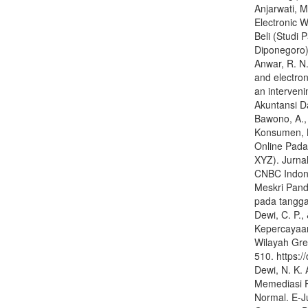
Anjarwati, M
Electronic 
Beli (Studi
Diponegoro).
Anwar, R. N.
and electro
an interveni
Akuntansi D
Bawono, A., 
Konsumen, 
Online Pada
XYZ). Jurna
CNBC Indone
Meskri Pand
pada tangg
Dewi, C. P.
Kepercayaan
Wilayah Gre
510. https:
Dewi, N. K. 
Memediasi P
Normal. E-J