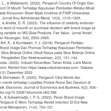
. L., & Widiartanto. (2022). Pengaruh Country Of Origin Dan
Word Of Mouth Terhadap Keputusan Pembelian Melalui Minat
 Pada Konsumen Sheet Mask Innisfree di FISIP Universitas
 Jurnal Ilmu Administrasi Bisnis, 10(3), 1319–1329.
, & Amelia, D. R. (2023). The influence of celebrity endorser
nic word of mounth on purchase decision with brand image as
ng variable on MS Glow Products. Fair Value : Jurnal Ilmiah
an Keuangan, 5(6), 2553–2565.
Arif, K., & Kurniawan, Y. J. (2018). Pengaruh Perilaku
Brand Image Dan Promosi Terhadap Keputusan Pembelian
 Situs Belanja Online (Studi Kasus pada Situs Belanja Online
l Pengabdian Dan Kewirausahaan, 2(2), 131–144.
sia. (2022). Industri Kecantikan Tahan Krisis, Laris Manis
emi. Retried from https://www.cnbcindonesia.com/. Diakses
al 01 Desember 2022
, & Dermawan, R. (2022). Pengaruh Citra Merek dan
 merek terhadap Loyalitas Produk Roma Sari Gandum di
sik. Ekonomis: Journal of Economics and Business, 6(2), 506–
//doi.org/10.33087/ekonomis.v6i2.596
A., & Sukaatmadja, I. P. G. (2022). Peran Brand Image
engaruh E-Wom Terhadap Revisit Intention Di Era New
urnal Manajemen, 11(4), 702–721.