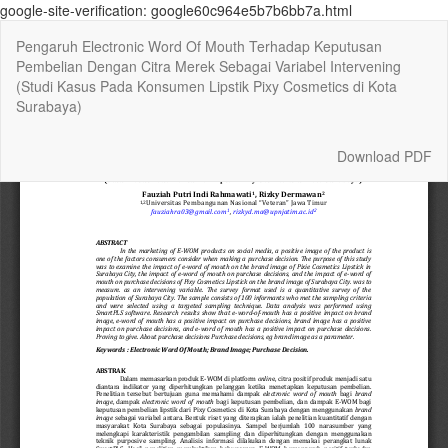
google-site-verification: google60c964e5b7b6bb7a.html
Return
Pengaruh Electronic Word Of Mouth Terhadap Keputusan
to
Pembelian Dengan Citra Merek Sebagai Variabel Intervening
Article
(Studi Kasus Pada Konsumen Lipstik Pixy Cosmetics di Kota
Details
Surabaya)
Download
Download PDF