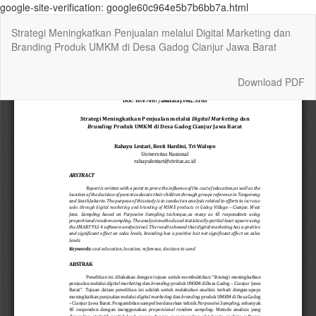
google-site-verification: google60c964e5b7b6bb7a.html
Return
Strategi Meningkatkan Penjualan melalui Digital Marketing dan
to
Branding Produk UMKM di Desa Gadog Cianjur Jawa Barat
Article
Details
Download
Download PDF