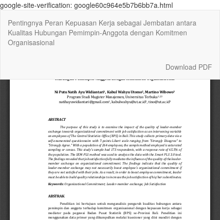
google-site-verification: google60c964e5b7b6bb7a.html
Return
Pentingnya Peran Kepuasan Kerja sebagai Jembatan antara
to
Kualitas Hubungan Pemimpin-Anggota dengan Komitmen
Article
Organisasional
Details
Download
Download PDF