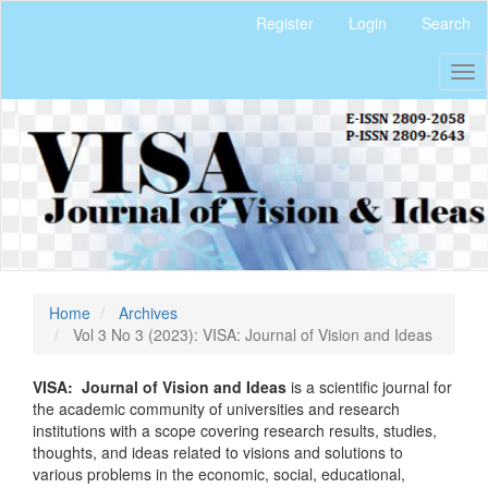
Quick
Register
Login
Search
jump
to
Tog
page
nav
content
Main
Navigation
Main
Content
Sidebar
Home
Archives
Vol 3 No 3 (2023): VISA: Journal of Vision and Ideas
VISA: Journal of Vision and Ideas
is a scientific journal for
the academic community of universities and research
institutions with a scope covering research results, studies,
thoughts, and ideas related to visions and solutions to
various problems in the economic, social, educational,