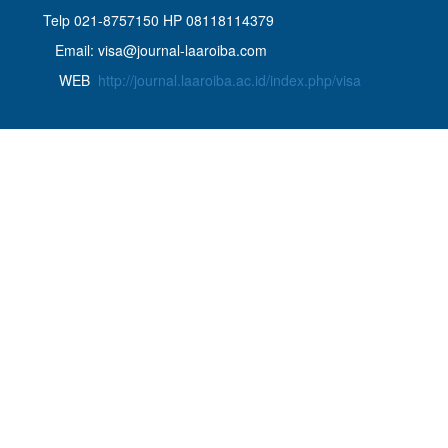
Telp 021-8757150 HP 08118114379
Email: visa@journal-laaroiba.com
WEB
http://journal.laaroiba.ac.id/index.php/visa