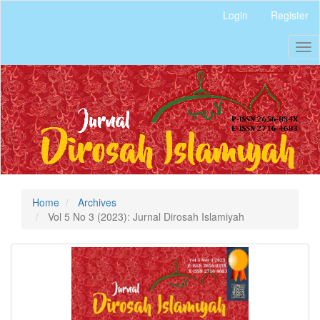
Quick
Login
Register
jump
to
Tog
page
nav
content
Main
Navigation
Main
Content
Sidebar
Home
Archives
Vol 5 No 3 (2023): Jurnal Dirosah Islamiyah