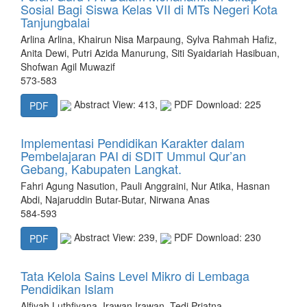
Sosial Bagi Siswa Kelas VII di MTs Negeri Kota
Tanjungbalai
Arlina Arlina, Khairun Nisa Marpaung, Sylva Rahmah Hafiz,
Anita Dewi, Putri Azida Manurung, Siti Syaidariah Hasibuan,
Shofwan Agil Muwazif
573-583
Abstract View: 413,
PDF Download: 225
PDF
Implementasi Pendidikan Karakter dalam
Pembelajaran PAI di SDIT Ummul Qur’an
Gebang, Kabupaten Langkat.
Fahri Agung Nasution, Pauli Anggraini, Nur Atika, Hasnan
Abdi, Najaruddin Butar-Butar, Nirwana Anas
584-593
Abstract View: 239,
PDF Download: 230
PDF
Tata Kelola Sains Level Mikro di Lembaga
Pendidikan Islam
Alfiyah Luthfiyana, Irawan Irawan, Tedi Priatna