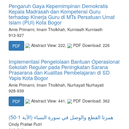
Pengaruh Gaya Kepemimpinan Demokratis
Kepala Madrasah dan Kompetensi Guru
terhadap Kinerja Guru di MTs Persatuan Umat
Islam (PUI) Kota Bogor
Amie Primarni, Imam Tholkhah, Kurniasih Kurniasih
913-927
Abstract View: 222,
PDF Download: 226
PDF
Implementasi Pengelolaan Bantuan Operasional
Sekolah Reguler pada Peningkatan Sarana
Prasarana dan Kualitas Pembelajaran di SD
Yapis Kota Bogor
Amie Primarni, Imam Tholkhah, Nurhayati Nurhayati
928-939
Abstract View: 441,
PDF Download: 362
PDF
همزتا القطع والوصل في سورة النساء (الآية 1-50)
Cindy Pratiwi Putri