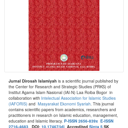
Jurnal Dirosah Islamiyah
is a scientific journal published by
the Center for Research and Strategic Studies (PRKS) of
Institut Agama Islam Nasional (IAI-N) Laa Roiba Bogor in
collaboration with
Intelectual Association for Islamic Studies
(IAFORIS)
and
Masyarakat Ekonomi Syariah
. This journal
contains scientific papers from academics, researchers and
practitioners in research on Islamic education, management,
education and Islamic literacy.
P-ISSN 2656-839x
E-ISSN
2716-4683
DOI:
10.17467/jdi
Accredited
Sinta 5
SK