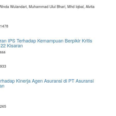
 Winda Wulandari, Muhammad Ulul Bhari, Mhd Iqbal, Alvita
 1478
aran IPS Terhadap Kemampuan Berpikir Kritis
22 Kisaran
kasa
 933
hadap Kinerja Agen Asuransi di PT Asuransi
an
 265