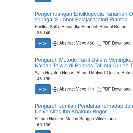
Pengembangan Ensiklopedia Tanaman Oba
sebagai Sumber Belajar Materi Plantae
Raslina Solin, Husnarika Febriani, Rohani Rohani
133-145
Abstract View: 456,
PDF Download:
PDF
Pengaruh Metode Tartil Dalam Meningk
Kaidah Tajwid di Ponpes Talimul Qur’an T
Syifa Hayatun Nupus, Ahmad Mulyadi Qosim, Retno 
146-159
Abstract View: 711,
PDF Download:
PDF
Pengaruh Jumlah Pendaftar terhadap Ju
Universitas Ibn Khaldun Bogor
Hilman Hakiem, Matius Rangga Wicaksono
160-166