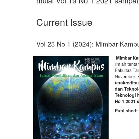
mulai Vol 19 No 1 2021 sampai
Current Issue
Vol 23 No 1 (2024): Mimbar Kamp
Mimbar Ka
ilmiah tenta
Fakultas Tar
November. 
terakredita
dan Teknol
Teknologi N
No 1 2021 s
Published