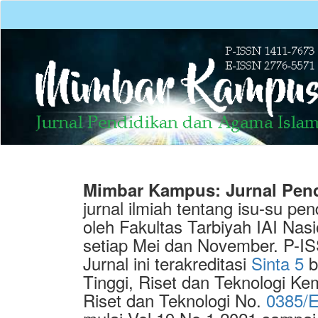
Quick
jump
to
page
content
Main
Navigation
Main
Content
Sidebar
Mimbar Kampus: Jurnal Pen
jurnal ilmiah tentang isu-su pe
oleh Fakultas Tarbiyah IAI Nasi
setiap Mei dan November. P-
Jurnal ini terakreditasi
Sinta 5
b
Tinggi, Riset dan Teknologi K
Riset dan Teknologi No.
0385/E