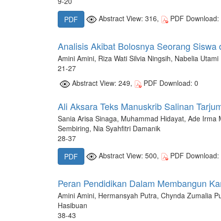
9-20
Abstract View: 316,
PDF Download:
PDF
Analisis Akibat Bolosnya Seorang Siswa 
Amini Amini, Riza Wati Silvia Ningsih, Nabelia Utami
21-27
Abstract View: 249,
PDF Download: 0
Ali Aksara Teks Manuskrib Salinan Tarju
Sania Arisa Sinaga, Muhammad Hidayat, Ade Irma M
Sembiring, Nia Syahfitri Damanik
28-37
Abstract View: 500,
PDF Download:
PDF
Peran Pendidikan Dalam Membangun Kar
Amini Amini, Hermansyah Putra, Chynda Zumalia Put
Hasibuan
38-43