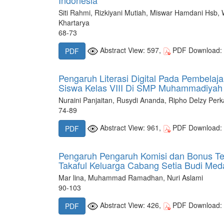
Indonesia
Siti Rahmi, Rizkiyani Mutiah, Miswar Hamdani Hsb,
Khartarya
68-73
Abstract View: 597,
PDF Download:
PDF
Pengaruh Literasi Digital Pada Pembelaj
Siswa Kelas VIII Di SMP Muhammadiyah 
Nuraini Panjaitan, Rusydi Ananda, Ripho Delzy Per
74-89
Abstract View: 961,
PDF Download:
PDF
Pengaruh Pengaruh Komisi dan Bonus Ter
Takaful Keluarga Cabang Setia Budi Med
Mar lina, Muhammad Ramadhan, Nuri Aslami
90-103
Abstract View: 426,
PDF Download:
PDF