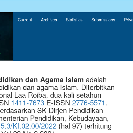
Current
Archives
Statistics
Submissions
Priv
adalah
didikan dan Agama Islam
ndidikan dan agama Islam. Diterbitkan
onal Laa Roiba, dua kali setahun
ISSN
1411-7673
E-ISSN
2776-5571
.
erdasarkan SK Dirjen Pendidikan
ementerian Pendidikan, Kebudayaan,
5.3/KI.02.00/2022
(hal 97) terhitung